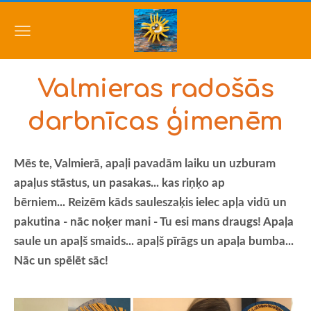
Valmieras radošās
darbnīcas ģimenēm
Mēs te, Valmierā, apaļi pavadām laiku un uzburam
apaļus stāstus, un pasakas... kas riņķo ap
bērniem...
Reizēm kāds sauleszaķis ielec apļa vidū un
pakutina - nāc noķer mani - Tu esi mans draugs! Apaļa
saule un apaļš smaids... apaļš pīrāgs un apaļa bumba...
Nāc un spēlēt sāc!