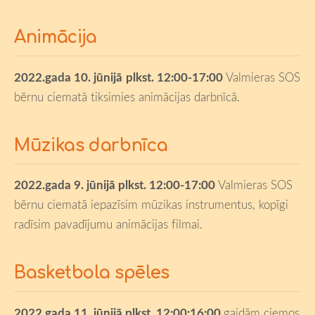
Animācija
2022.gada
10. jūnijā
plkst. 12:00-17:00
Valmieras SOS
bērnu ciematā tiksimies animācijas darbnīcā.
Mūzikas darbnīca
2022.gada
9. jūnijā
plkst.
12:00
-17:00
Valmieras SOS
bērnu ciematā iepazīsim mūzikas instrumentus, kopīgi
radīsim pavadījumu animācijas filmai.
Basketbola spēles
2022.gada
11. jūnijā
plkst. 12:00:16:00
gaidām ciemos