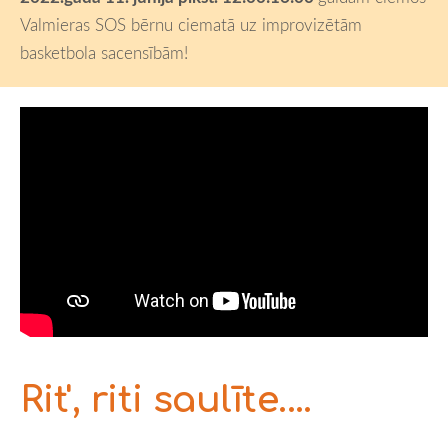
Valmieras SOS bērnu ciematā uz improvizētām
basketbola sacensībām!
Rit', riti saulīte....