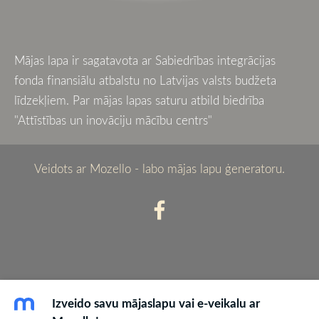
Mājas lapa ir sagatavota ar
Sabiedrības integrācijas
fonda finansiālu atbalstu no Latvijas valsts budžeta
līdzekļiem. Par mājas lapas saturu atbild biedrība
"Attīstības un inovāciju mācību centrs"
Veidots ar
Mozello
- labo mājas lapu ģeneratoru.
Izveido savu mājaslapu vai e-veikalu ar