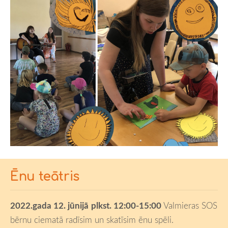
Ēnu teātris
2022.gada
12. jūnijā
plkst. 12:00
-15:00
Valmieras SOS
bērnu ciematā radīsim un skatīsim ēnu spēli.