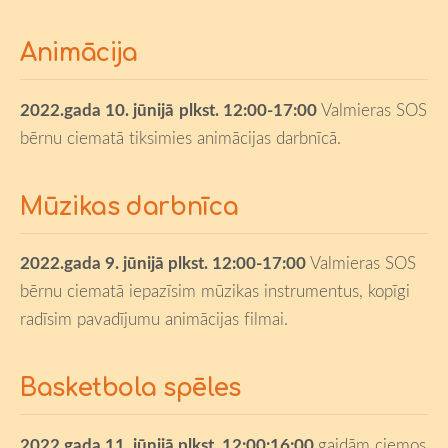
Animācija
2022.gada
10. jūnijā
plkst. 12:00-17:00
Valmieras SOS
bērnu ciematā tiksimies animācijas darbnīcā.
Mūzikas darbnīca
2022.gada
9. jūnijā
plkst.
12:00
-17:00
Valmieras SOS
bērnu ciematā iepazīsim mūzikas instrumentus, kopīgi
radīsim pavadījumu animācijas filmai.
Basketbola spēles
2022.gada
11. jūnijā
plkst. 12:00:16:00
gaidām ciemos