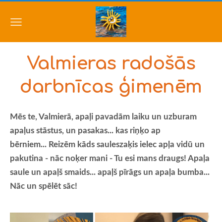
Valmieras radošās
darbnīcas ģimenēm
Mēs te, Valmierā, apaļi pavadām laiku un uzburam
apaļus stāstus, un pasakas... kas riņķo ap
bērniem...
Reizēm kāds sauleszaķis ielec apļa vidū un
pakutina - nāc noķer mani - Tu esi mans draugs! Apaļa
saule un apaļš smaids... apaļš pīrāgs un apaļa bumba...
Nāc un spēlēt sāc!