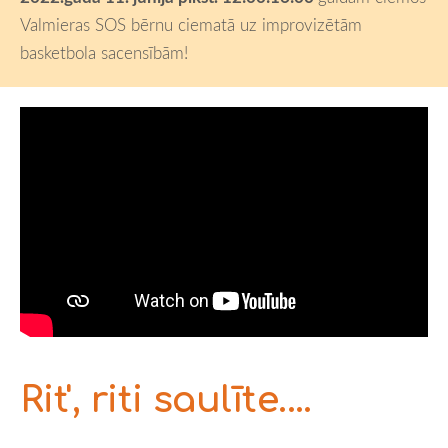
Valmieras SOS bērnu ciematā uz improvizētām
basketbola sacensībām!
Rit', riti saulīte....