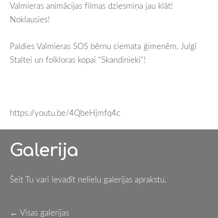
Valmieras animācijas filmas dziesmiņa jau klāt!
Noklausies!
Paldies Valmieras SOS bērnu ciemata ģimenēm, Julgī
Staltei un folkloras kopai "Skandinieki"!
https://youtu.be/4QbeHjmfq4c
Galerija
Šeit Tu vari ievadīt nelielu galerijas aprakstu.
Visas galerijas