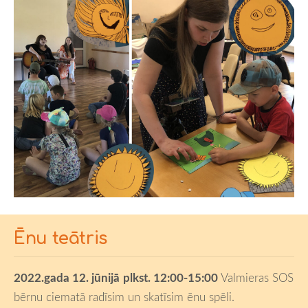
Ēnu teātris
2022.gada
12. jūnijā
plkst. 12:00
-15:00
Valmieras SOS
bērnu ciematā radīsim un skatīsim ēnu spēli.