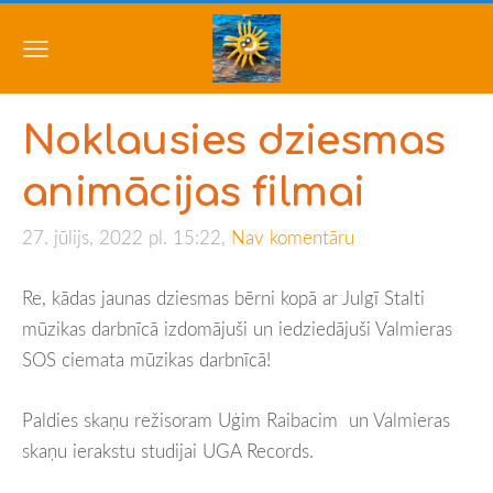
Noklausies dziesmas
animācijas filmai
27. jūlijs, 2022 pl. 15:22,
Nav komentāru
Re, kādas jaunas dziesmas bērni kopā ar Julgī Stalti
mūzikas darbnīcā izdomājuši un iedziedājuši Valmieras
SOS ciemata mūzikas darbnīcā!
Paldies skaņu režisoram Uģim Raibacim un Valmieras
skaņu ierakstu studijai UGA Records.