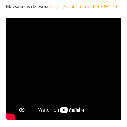
Mazsalacas dziesma:
https://youtu.be/o7aEi4-QMUM