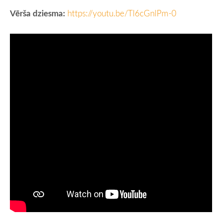
Vērša dziesma:
https://youtu.be/Tl6cGnlPm-0