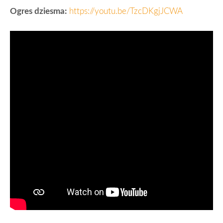
Ogres dziesma:
https://youtu.be/TzcDKgjJCWA