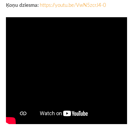
Ķoņu dziesma:
https://youtu.be/VwN5zcrJ4-0