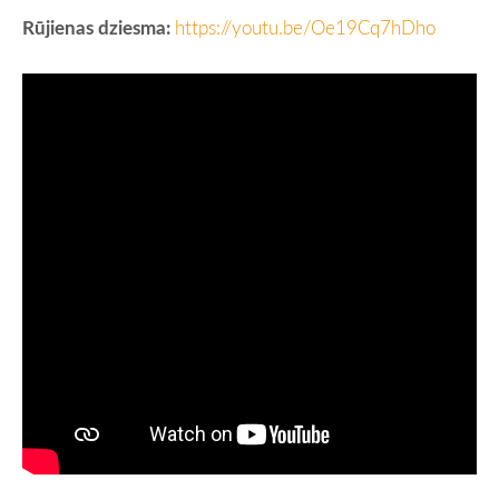
Rūjienas dziesma:
https://youtu.be/Oe19Cq7hDho