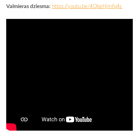
Valmieras dziesma:
https://youtu.be/4QbeHjmfq4c