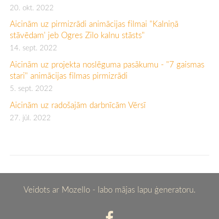
20. okt. 2022
Aicinām uz pirmizrādi animācijas filmai "Kalniņā
stāvēdam' jeb Ogres Zilo kalnu stāsts"
14. sept. 2022
Aicinām uz projekta noslēguma pasākumu - "7 gaismas
stari" animācijas filmas pirmizrādi
5. sept. 2022
Aicinām uz radošajām darbnīcām Vērsī
27. jūl. 2022
Veidots ar
Mozello
- labo mājas lapu ģeneratoru.