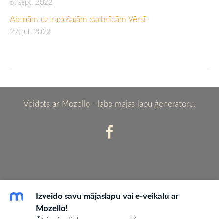
5. sept. 2022
Aicinām uz radošajām darbnīcām Vērsī
27. jūl. 2022
Veidots ar
Mozello
- labo mājas lapu ģeneratoru.
Izveido savu mājaslapu vai e-veikalu ar
Mozello!