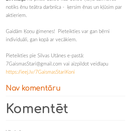
notiks ēnu teātra darbnīca - ķersim ēnas un kļūsim par
aktieriem.
Gaidām Ķoņu ģimenes! Pieteikties var gan bērni
individuāli, gan kopā ar vecākiem.
Pieteikties pie Silvas Utānes e-pastā:
7GaismasStari@gmail.com vai aizpildot veidlapu
https://ieej.lv/7GaismasStariKoni
Nav komentāru
Komentēt