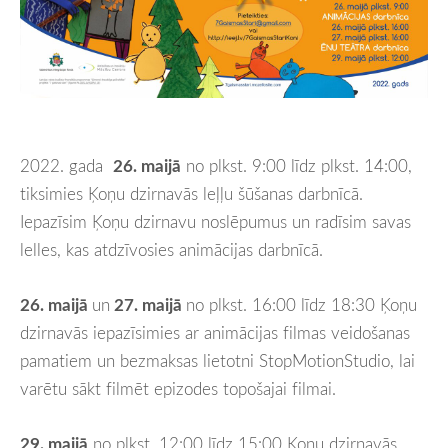
2022. gada
26. maijā
no plkst. 9:00 līdz plkst. 14:00,
tiksimies Ķoņu dzirnavās leļļu šūšanas darbnīcā.
Iepazīsim Ķoņu dzirnavu noslēpumus un radīsim savas
lelles, kas atdzīvosies animācijas darbnīcā.
26. maijā
un
27. maijā
no plkst. 16:00 līdz 18:30 Ķoņu
dzirnavās iepazīsimies ar animācijas filmas veidošanas
pamatiem un bezmaksas lietotni StopMotionStudio, lai
varētu sākt filmēt epizodes topošajai filmai.
29. maijā
no plkst. 12:00 līdz 15:00 Ķoņu dzirnavās