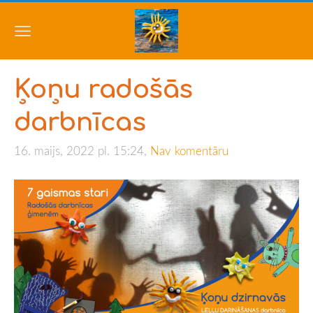
Ķoņu radošās
darbnīcas
16. maijs, 2022 pl. 15:24,
Nav komentāru